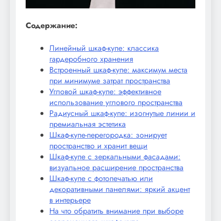
Содержание:
Линейный шкаф-купе: классика
гардеробного хранения
Встроенный шкаф-купе: максимум места
при минимуме затрат пространства
Угловой шкаф-купе: эффективное
использование углового пространства
Радиусный шкаф-купе: изогнутые линии и
премиальная эстетика
Шкаф-купе-перегородка: зонирует
пространство и хранит вещи
Шкаф-купе с зеркальными фасадами:
визуальное расширение пространства
Шкаф-купе с фотопечатью или
декоративными панелями: яркий акцент
в интерьере
На что обратить внимание при выборе