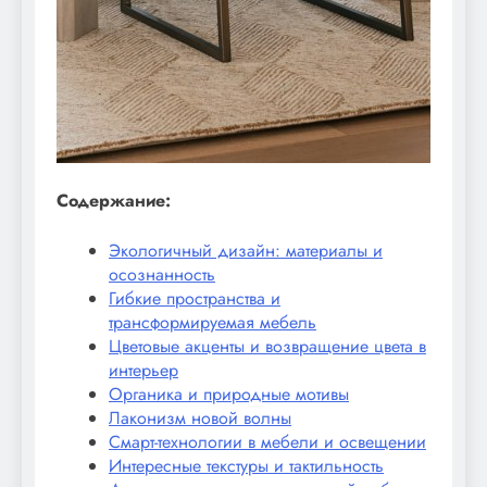
Содержание:
Экологичный дизайн: материалы и
осознанность
Гибкие пространства и
трансформируемая мебель
Цветовые акценты и возвращение цвета в
интерьер
Органика и природные мотивы
Лаконизм новой волны
Смарт-технологии в мебели и освещении
Интересные текстуры и тактильность