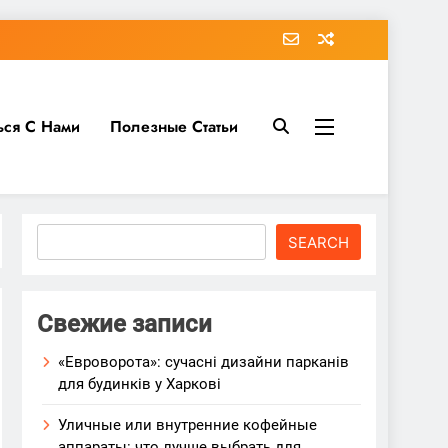
ься С Нами
Полезные Статьи
Search
SEARCH
Свежие записи
«Евроворота»: сучасні дизайни парканів
для будинків у Харкові
Уличные или внутренние кофейные
аппараты: что лучше выбрать для