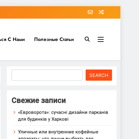
ься С Нами
Полезные Статьи
Search
SEARCH
Свежие записи
«Евроворота»: сучасні дизайни парканів
для будинків у Харкові
Уличные или внутренние кофейные
аппараты: что лучше выбрать для