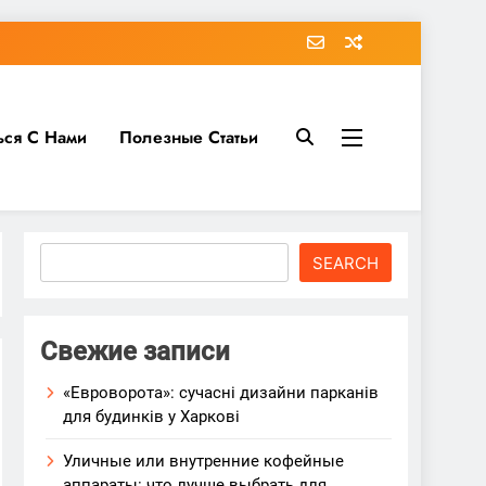
ься С Нами
Полезные Статьи
Search
SEARCH
Свежие записи
«Евроворота»: сучасні дизайни парканів
для будинків у Харкові
Уличные или внутренние кофейные
аппараты: что лучше выбрать для