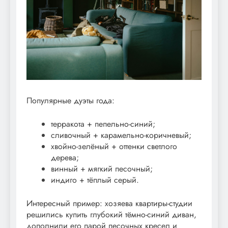
Популярные дуэты года:
терракота + пепельно-синий;
сливочный + карамельно-коричневый;
хвойно-зелёный + оттенки светлого
дерева;
винный + мягкий песочный;
индиго + тёплый серый.
Интересный пример: хозяева квартиры-студии
решились купить глубокий тёмно-синий диван,
дополнили его парой песочных кресел и