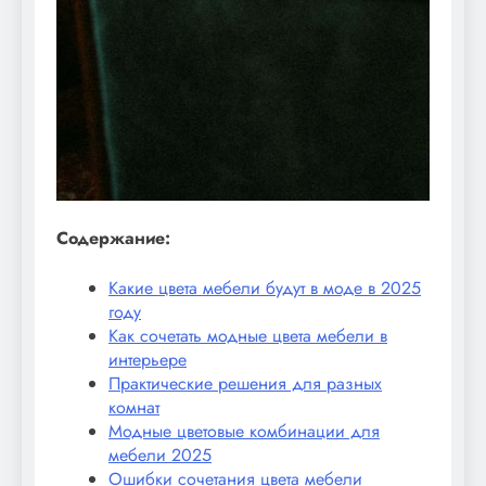
Содержание:
Какие цвета мебели будут в моде в 2025
году
Как сочетать модные цвета мебели в
интерьере
Практические решения для разных
комнат
Модные цветовые комбинации для
мебели 2025
Ошибки сочетания цвета мебели